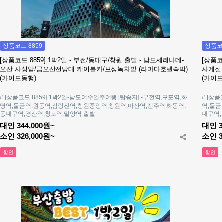
상품코드 8859
상품코드
[상품코드 8859] 1박2일 - 부전/동대구/창원 출발 - 남도세레나데-
[상품코
오산 사성암/금오산전망대 케이블카/보성녹차밭 (라마다호텔숙박)
사계절
(가이드동행)
(가이
# [상품코드 8859] 1박2일-남도여수일주여행 [탑승지] -부전역,구포역,화
# [상품
명역,물금역,원동역,삼랑진역,창원중앙역,창원역,마산역,진주역,하동역,
역,물금
동대구역,경산역,청도역,밀양역 출발
대구역,
대인 344,000원~
대인 3
소인 326,000원~
소인 3
할인
할인