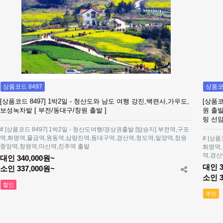
상품코드 8497
상품코드
[상품코드 8497] 1박2일 - 청산도와 남도 여행 강진,백련사,가우도,
[상품코
보성녹차밭 [ 부전/동대구/창원 출발 ]
원 출발
링 선
# [상품코드 8497] 1박2일 - 청산도여행/경상권출발 [탑승지] 부전역,구포
역,화명역,물금역,원동역,삼랑진역,동대구역,경산역,청도역,밀양역,창원
# [상품
중앙역,창원역,마산역,진주역 출발
화명역,
역,경산
대인 340,000원~
대인 3
소인 337,000원~
소인 3
할인
추천