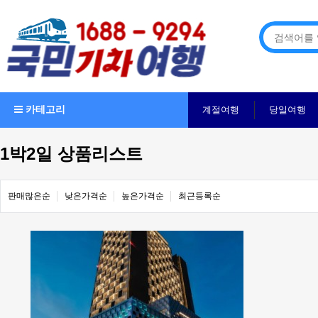
카테고리
계절여행
당일여행
1박2일 상품리스트
판매많은순
낮은가격순
높은가격순
최근등록순