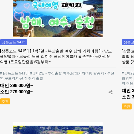
상품코드 9415
상품코드
[상품코드 9415 ] [ 1박2일 - 부산출발 여수 남해 기차여행 ] - 남도
[상품코
해양열차 - 보물섬 남해 & 여수 해상케이블카 & 순천만 국가정원
출발 
여행 (토요일만출발)3월부터~
상품 
# [상품코드 9415 ] # 1박2일 - 부산출발 여수,남해기차여행 탑승지 - 부산
# 1박
역,구포역,마산,진주역 출발
화명역,
역,창원
대인 298,000원~
대인 3
소인 279,000원~
소인 3
추천
추천