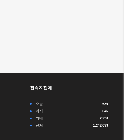
접속자집계
오늘
680
어제
646
최대
2,790
전체
1,242,093