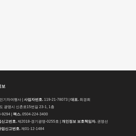
정보
민기차여행사 |
사업자번호.
119-21-78073 |
대표.
최경희
 광명시 신촌로15번길 23-1, 1층
-9294 |
팩스.
0504-224-3400
신고번호.
제2018-경기광명-0255호 |
개인정보 보호책임자.
권명선
업신고번호.
제01-12-1484