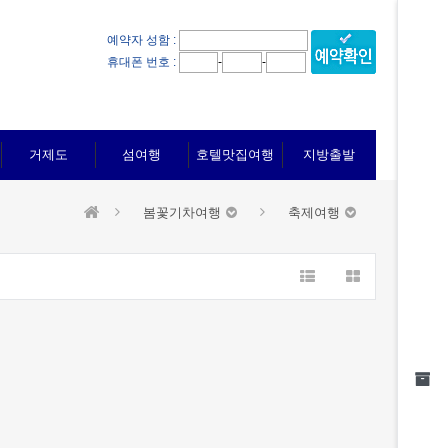
예약자 성함 :
-
-
휴대폰 번호 :
거제도
섬여행
호텔맛집여행
지방출발
봄꽃기차여행
축제여행