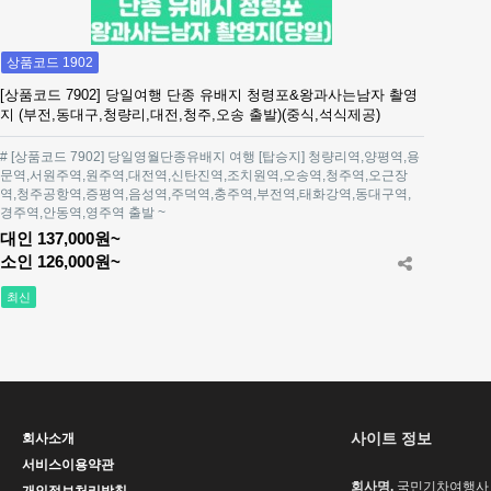
상품코드 1902
[상품코드 7902] 당일여행 단종 유배지 청령포&왕과사는남자 촬영
지 (부전,동대구,청량리,대전,청주,오송 출발)(중식,석식제공)
# [상품코드 7902] 당일영월단종유배지 여행 [탑승지] 청량리역,양평역,용
문역,서원주역,원주역,대전역,신탄진역,조치원역,오송역,청주역,오근장
역,청주공항역,증평역,음성역,주덕역,충주역,부전역,태화강역,동대구역,
경주역,안동역,영주역 출발 ~
대인 137,000원~
소인 126,000원~
최신
사이트 정보
회사소개
서비스이용약관
회사명.
국민기차여행사 