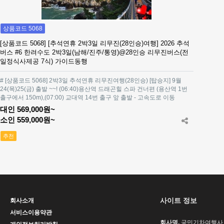
상품코드 5068
[상품코드 5068] [추석연휴 2박3일 리무진(28인승)여행] 2026 추석
버스 #6 한려수도 2박3일(남해/진주/통영)@28인승 리무진버스(전
일정식사제공 7식) 가이드동행
# [상품코드 5068] 2박3일 추석연휴 리무진여행(28인승) [탑승지] 9월
24(목)25(금) 출발 ~~! (06:40)용산역 드래곤힐 스파 건너편 (용산역 1번
출구에서 150m),(07:00) 교대역 14번 출구 앞 출발 - 고속도로 이동
대인 569,000원~
소인 559,000원~
추천
사이트 정보
회사소개
서비스이용약관
회사명.
국민기차여행사 