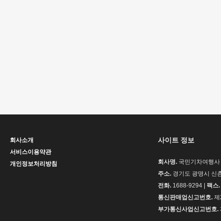
사이트 정보
회사소개
서비스이용약관
회사명.
국민기차여행사 
개인정보처리방침
주소.
경기도 광명시 신촌로
전화.
1688-9294 |
팩스.
통신판매업신고번호.
제2
부가통신사업신고번호.