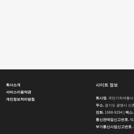
사이트 정보
회사소개
서비스이용약관
회사명.
국민기차여행사 
개인정보처리방침
주소.
경기도 광명시 신촌로
전화.
1688-9294 |
팩스.
통신판매업신고번호.
제2
부가통신사업신고번호.